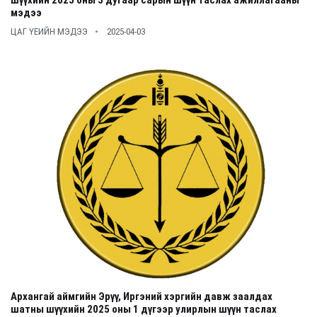
шүүхийн 2025 оны 3 дугаар сарын шүүн таслах ажиллагааны
мэдээ
ЦАГ ҮЕИЙН МЭДЭЭ
2025-04-03
Архангай аймгийн Эрүү, Иргэний хэргийн давж заалдах
шатны шүүхийн 2025 оны 1 дүгээр улирлын шүүн таслах