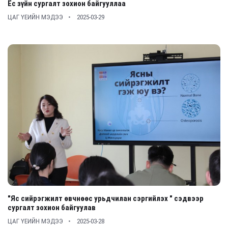
Ёс зүйн сургалт зохион байгууллаа
ЦАГ ҮЕИЙН МЭДЭЭ
2025-03-29
"Яс сийрэгжилт өвчнөөс урьдчилан сэргийлэх " сэдвээр
сургалт зохион байгуулав
ЦАГ ҮЕИЙН МЭДЭЭ
2025-03-28