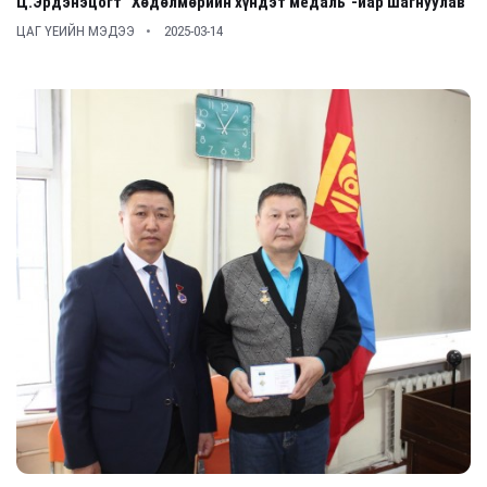
Ц.Эрдэнэцогт “Хөдөлмөрийн хүндэт медаль”-иар шагнуулав
ЦАГ ҮЕИЙН МЭДЭЭ
2025-03-14