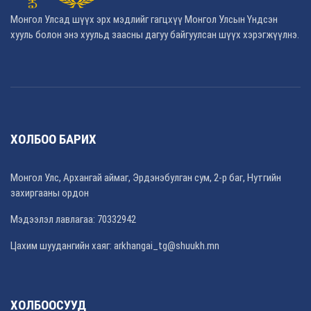
Монгол Улсад шүүх эрх мэдлийг гагцхүү Монгол Улсын Үндсэн
хууль болон энэ хуульд заасны дагуу байгуулсан шүүх хэрэгжүүлнэ.
ХОЛБОО БАРИХ
Монгол Улс, Архангай аймаг, Эрдэнэбулган сум, 2-р баг, Нутгийн
захиргааны ордон
Мэдээлэл лавлагаа: 70332942
Цахим шуудангийн хаяг: arkhangai_tg@shuukh.mn
ХОЛБООСУУД