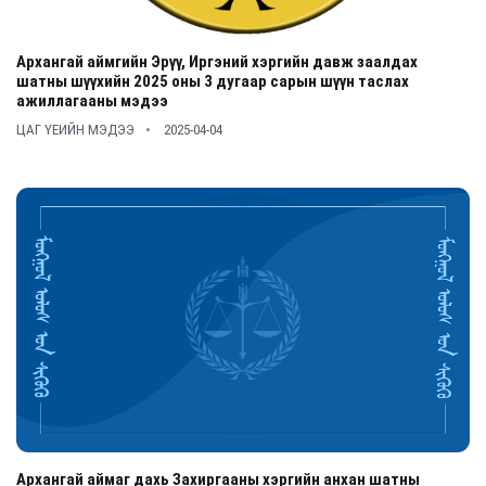
Архангай аймгийн Эрүү, Иргэний хэргийн давж заалдах
шатны шүүхийн 2025 оны 3 дугаар сарын шүүн таслах
ажиллагааны мэдээ
ЦАГ ҮЕИЙН МЭДЭЭ
2025-04-04
Архангай аймаг дахь Захиргааны хэргийн анхан шатны