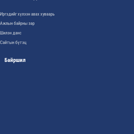
Иргэдийг хүлээн авах хуваарь
Ажлын байрны зар
Шилэн данс
Сайтын бүтэц
Байршил