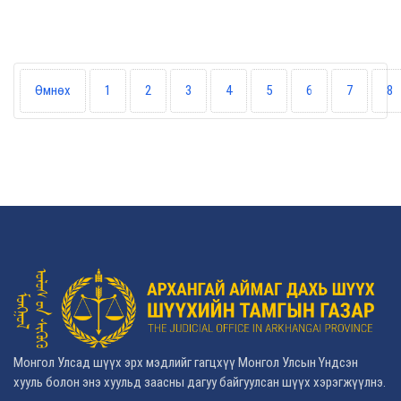
Өмнөх
1
2
3
4
5
6
7
8
Монгол Улсад шүүх эрх мэдлийг гагцхүү Монгол Улсын Үндсэн
хууль болон энэ хуульд заасны дагуу байгуулсан шүүх хэрэгжүүлнэ.