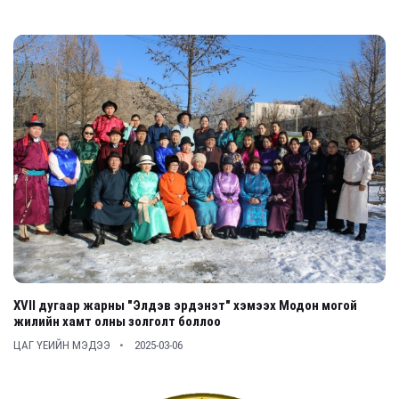
XVII дугаар жарны "Элдэв эрдэнэт" хэмээх Модон могой
жилийн хамт олны золголт боллоо
ЦАГ ҮЕИЙН МЭДЭЭ
2025-03-06