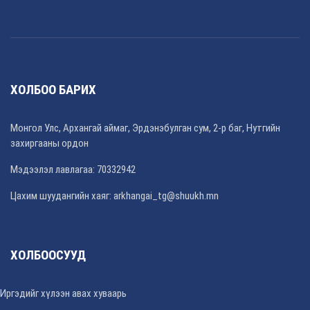
ХОЛБОО БАРИХ
Монгол Улс, Архангай аймаг, Эрдэнэбулган сум, 2-р баг, Нутгийн
захиргааны ордон
Мэдээлэл лавлагаа: 70332942
Цахим шуудангийн хаяг: arkhangai_tg@shuukh.mn
ХОЛБООСУУД
Иргэдийг хүлээн авах хуваарь