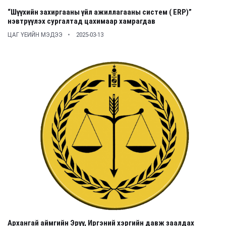
“Шүүхийн захиргааны үйл ажиллагааны систем ( ERP)”
нэвтрүүлэх сургалтад цахимаар хамрагдав
ЦАГ ҮЕИЙН МЭДЭЭ
2025-03-13
Архангай аймгийн Эрүү, Иргэний хэргийн давж заалдах