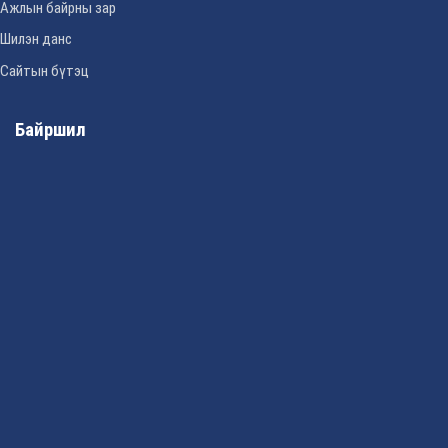
Ажлын байрны зар
Шилэн данс
Сайтын бүтэц
Байршил