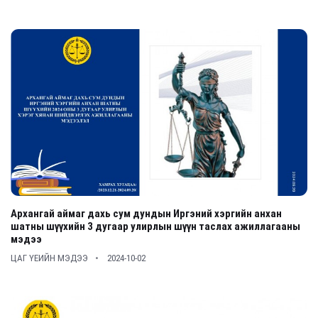
Архангай аймаг дахь сум дундын Иргэний хэргийн анхан
шатны шүүхийн 3 дугаар улирлын шүүн таслах ажиллагааны
мэдээ
ЦАГ ҮЕИЙН МЭДЭЭ
2024-10-02