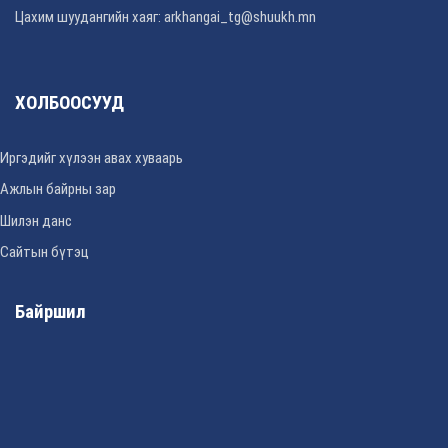
Цахим шуудангийн хаяг: arkhangai_tg@shuukh.mn
ХОЛБООСУУД
Иргэдийг хүлээн авах хуваарь
Ажлын байрны зар
Шилэн данс
Сайтын бүтэц
Байршил