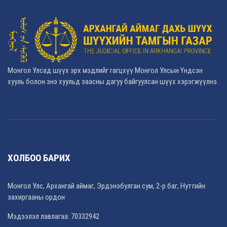
Монгол Улсад шүүх эрх мэдлийг гагцхүү Монгол Улсын Үндсэн
хууль болон энэ хуульд заасны дагуу байгуулсан шүүх хэрэгжүүлнэ.
ХОЛБОО БАРИХ
Монгол Улс, Архангай аймаг, Эрдэнэбулган сум, 2-р баг, Нутгийн
захиргааны ордон
Мэдээлэл лавлагаа: 70332942