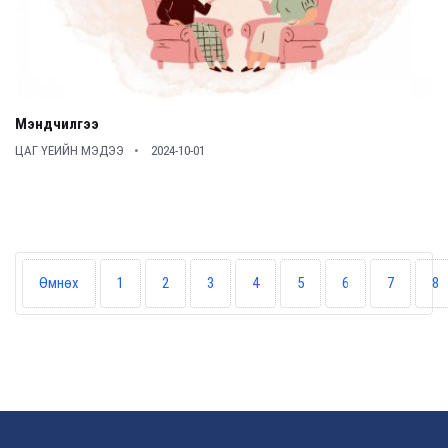
Мэндчилгээ
ЦАГ ҮЕИЙН МЭДЭЭ
2024-10-01
Өмнөх
1
2
3
4
5
6
7
8