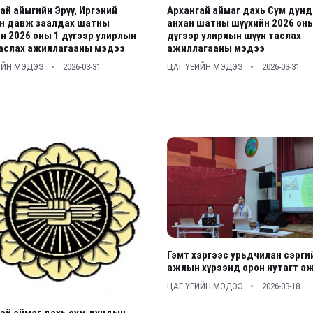
ай аймгийн Эрүү, Иргэний
Архангай аймаг дахь Сум дун
йн давж заалдах шатны
анхан шатны шүүхийн 2026 оны
н 2026 оны 1 дүгээр улирлын
дүгээр улирлын шүүн таслах
таслах ажиллагааны мэдээ
ажиллагааны мэдээ
ИЙН МЭДЭЭ
2026-03-31
ЦАГ ҮЕИЙН МЭДЭЭ
2026-03-31
Гэмт хэргээс урьдчилан сэрги
ажлын хүрээнд орон нутагт а
ЦАГ ҮЕИЙН МЭДЭЭ
2026-03-18
ай аймаг дахь сум дундын