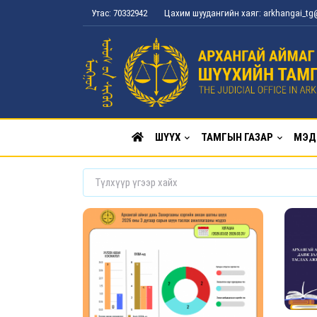
Утас: 70332942
Цахим шуудангийн хаяг: arkhangai_t
ШҮҮХ
ТАМГЫН ГАЗАР
МЭД