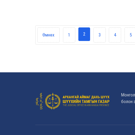
2
Өмнөх
1
3
4
5
Монгол
болон э