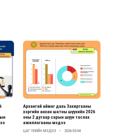
й
Архангай аймаг дахь Захиргааны
хэргийн анхан шатны шүүхийн 2026
рын
оны 2 дугаар сарын шүүн таслах
дээ
ажиллагааны мэдээ
ЦАГ ҮЕИЙН МЭДЭЭ
2026-03-04