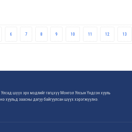
6
7
8
9
10
11
12
13
 Улсад шүүх эрх мэдлийг гагцхүү Монгол Улсын Үндсэн хууль
нэ хуульд заасны дагуу байгуулсан шүүх хэрэгжүүлнэ.