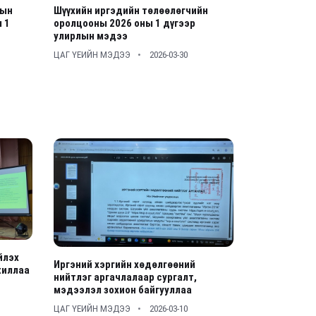
дын
Шүүхийн иргэдийн төлөөлөгчийн
 1
оролцооны 2026 оны 1 дүгээр
улирлын мэдээ
ЦАГ ҮЕИЙН МЭДЭЭ
2026-03-30
йлэх
Иргэний хэргийн хөдөлгөөний
жиллаа
нийтлэг аргачлалаар сургалт,
мэдээлэл зохион байгууллаа
ЦАГ ҮЕИЙН МЭДЭЭ
2026-03-10