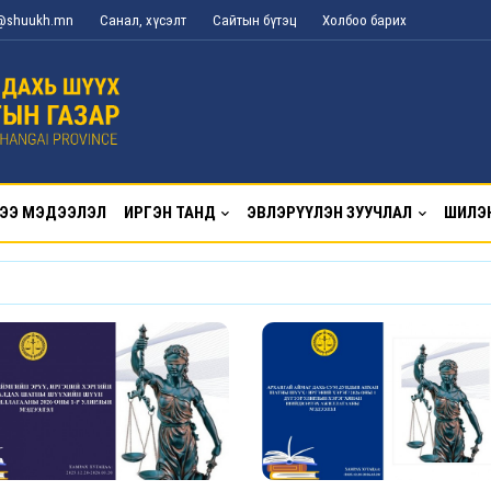
g@shuukh.mn
Санал, хүсэлт
Сайтын бүтэц
Холбоо барих
ЭЭ МЭДЭЭЛЭЛ
ИРГЭН ТАНД
ЭВЛЭРҮҮЛЭН ЗУУЧЛАЛ
ШИЛЭ