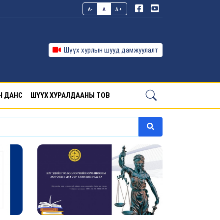
A-
A
A+
Шүүх хурлын шууд дамжуулалт
Н ДАНС
ШҮҮХ ХУРАЛДААНЫ ТОВ