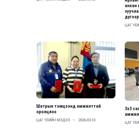
анхан 
зуучла
дүгээ
ЦАГ ҮЕ
Шатрын тэмцээнд амжилттай
3х3 са
оролцлоо
амжил
ЦАГ ҮЕИЙН МЭДЭЭ
2026-03-10
ЦАГ ҮЕ