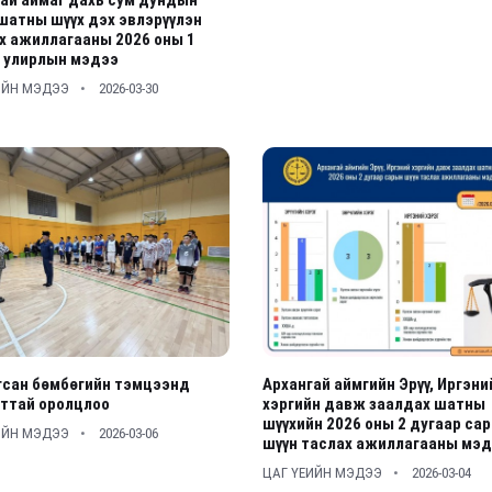
шатны шүүх дэх эвлэрүүлэн
х ажиллагааны 2026 оны 1
р улирлын мэдээ
ИЙН МЭДЭЭ
2026-03-30
гсан бөмбөгийн тэмцээнд
Архангай аймгийн Эрүү, Иргэни
ттай оролцлоо
хэргийн давж заалдах шатны
шүүхийн 2026 оны 2 дугаар са
ИЙН МЭДЭЭ
2026-03-06
шүүн таслах ажиллагааны мэ
ЦАГ ҮЕИЙН МЭДЭЭ
2026-03-04