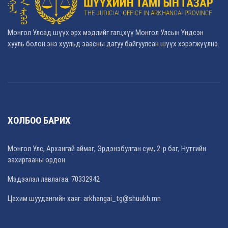
Монгол Улсад шүүх эрх мэдлийг гагцхүү Монгол Улсын Үндсэн
хууль болон энэ хуульд заасны дагуу байгуулсан шүүх хэрэгжүүлнэ.
ХОЛБОО БАРИХ
Монгол Улс, Архангай аймаг, Эрдэнэбулган сум, 2-р баг, Нутгийн
захиргааны ордон
Мэдээлэл лавлагаа: 70332942
Цахим шуудангийн хаяг: arkhangai_tg@shuukh.mn