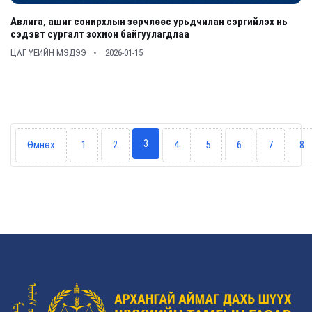
Авлига, ашиг сонирхлын зөрчлөөс урьдчилан сэргийлэх нь
сэдэвт сургалт зохион байгуулагдлаа
ЦАГ ҮЕИЙН МЭДЭЭ
2026-01-15
3
Өмнөх
1
2
4
5
6
7
8