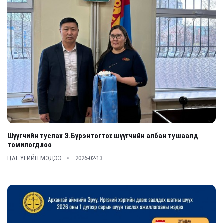
Шүүгчийн туслах Э.Бүрэнтогтох шүүгчийн албан тушаалд
томилогдлоо
ЦАГ ҮЕИЙН МЭДЭЭ
2026-02-13