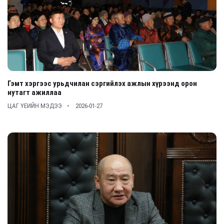
Гэмт хэргээс урьдчилан сэргийлэх ажлын хүрээнд орон
нутагт ажиллаа
ЦАГ ҮЕИЙН МЭДЭЭ
2026-01-27