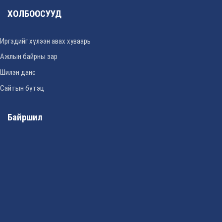
ХОЛБООСУУД
Иргэдийг хүлээн авах хуваарь
Ажлын байрны зар
Шилэн данс
Сайтын бүтэц
Байршил