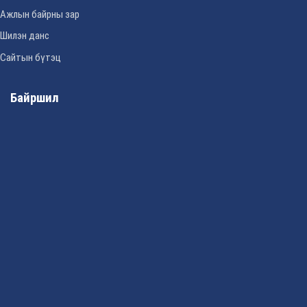
Ажлын байрны зар
Шилэн данс
Сайтын бүтэц
Байршил