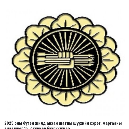
2025 оны бүтэн жилд анхан шатны шүүхийн хэрэг, маргааны
ачааллыг 15.7 хувиар бууруулжээ