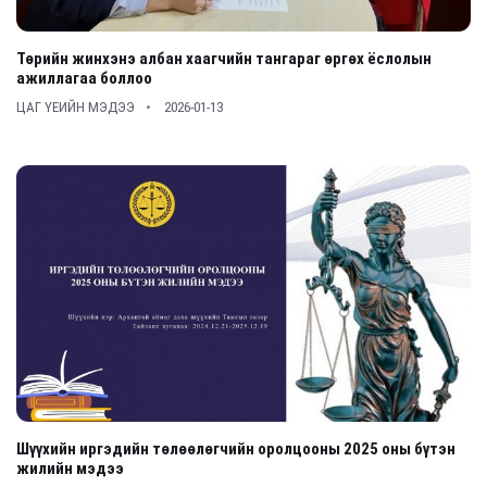
Төрийн жинхэнэ албан хаагчийн тангараг өргөх ёслолын
ажиллагаа боллоо
ЦАГ ҮЕИЙН МЭДЭЭ
2026-01-13
Шүүхийн иргэдийн төлөөлөгчийн оролцооны 2025 оны бүтэн
жилийн мэдээ