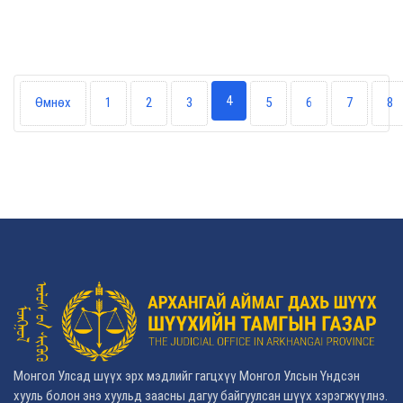
4
Өмнөх
1
2
3
5
6
7
8
Монгол Улсад шүүх эрх мэдлийг гагцхүү Монгол Улсын Үндсэн
хууль болон энэ хуульд заасны дагуу байгуулсан шүүх хэрэгжүүлнэ.