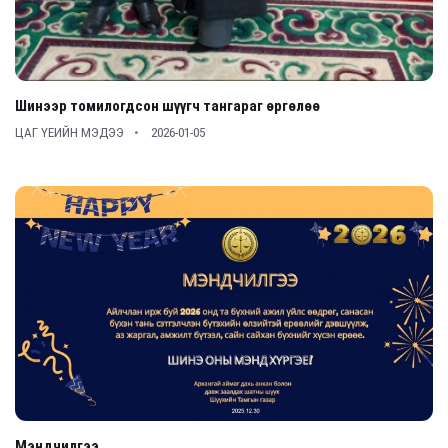
Шинээр томилогдсон шүүгч тангараг өргөлөө
ЦАГ ҮЕИЙН МЭДЭЭ
2026-01-05
Мэндчилгээ