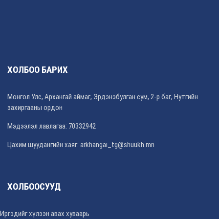
ХОЛБОО БАРИХ
Монгол Улс, Архангай аймаг, Эрдэнэбулган сум, 2-р баг, Нутгийн
захиргааны ордон
Мэдээлэл лавлагаа: 70332942
Цахим шуудангийн хаяг: arkhangai_tg@shuukh.mn
ХОЛБООСУУД
Иргэдийг хүлээн авах хуваарь