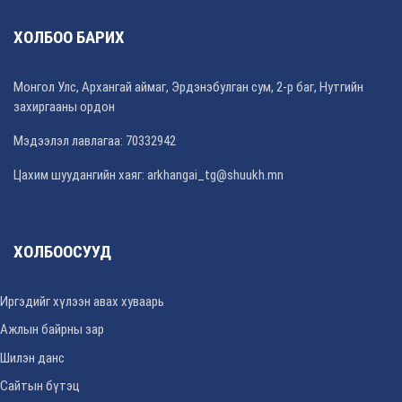
ХОЛБОО БАРИХ
Монгол Улс, Архангай аймаг, Эрдэнэбулган сум, 2-р баг, Нутгийн
захиргааны ордон
Мэдээлэл лавлагаа: 70332942
Цахим шуудангийн хаяг: arkhangai_tg@shuukh.mn
ХОЛБООСУУД
Иргэдийг хүлээн авах хуваарь
Ажлын байрны зар
Шилэн данс
Сайтын бүтэц