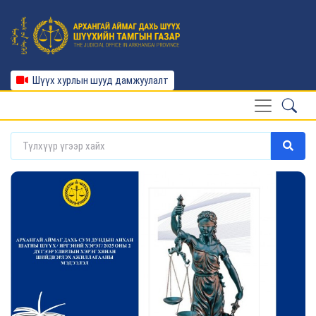
Шүүх хурлын шууд дамжуулалт