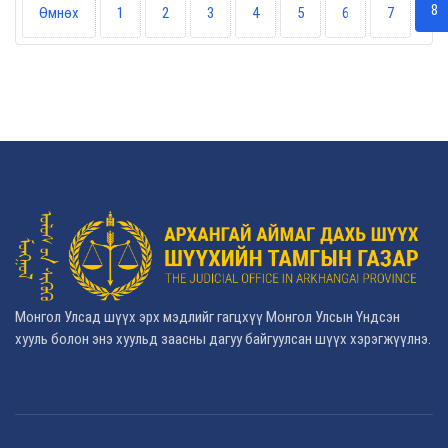
8
Өмнөх
1
2
3
4
5
6
7
Монгол Улсад шүүх эрх мэдлийг гагцхүү Монгол Улсын Үндсэн
хууль болон энэ хуульд заасны дагуу байгуулсан шүүх хэрэгжүүлнэ.