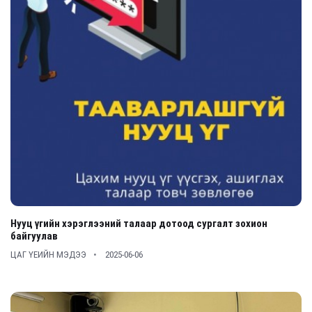
Нууц үгийн хэрэглээний талаар дотоод сургалт зохион
байгуулав
ЦАГ ҮЕИЙН МЭДЭЭ
2025-06-06