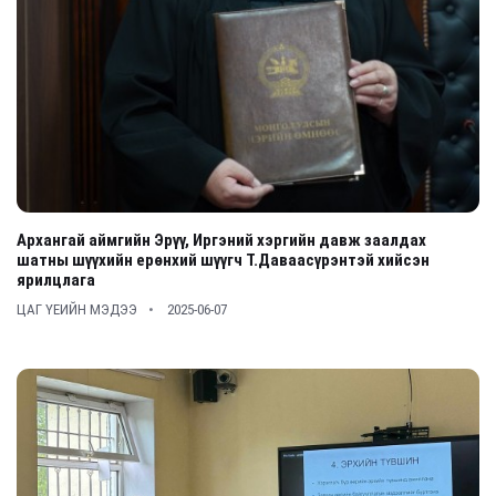
Архангай аймгийн Эрүү, Иргэний хэргийн давж заалдах
шатны шүүхийн ерөнхий шүүгч Т.Даваасүрэнтэй хийсэн
ярилцлага
ЦАГ ҮЕИЙН МЭДЭЭ
2025-06-07