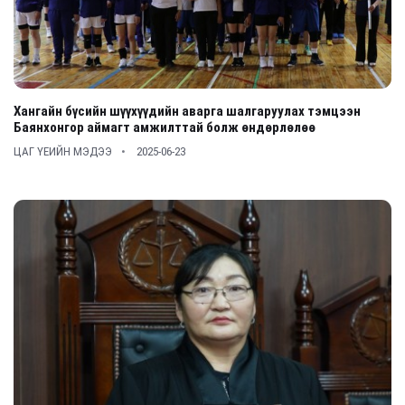
Хангайн бүсийн шүүхүүдийн аварга шалгаруулах тэмцээн
Баянхонгор аймагт амжилттай болж өндөрлөлөө
ЦАГ ҮЕИЙН МЭДЭЭ
2025-06-23