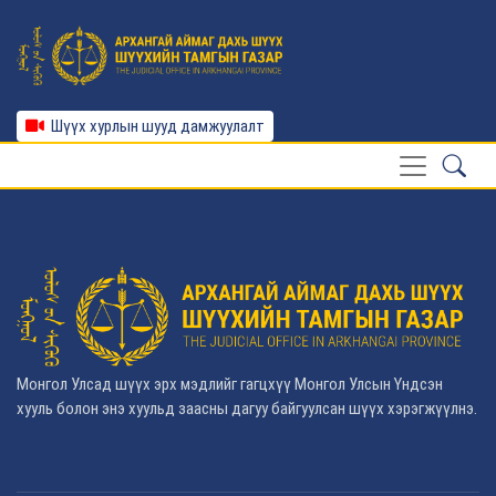
Шүүх хурлын шууд дамжуулалт
Монгол Улсад шүүх эрх мэдлийг гагцхүү Монгол Улсын Үндсэн
хууль болон энэ хуульд заасны дагуу байгуулсан шүүх хэрэгжүүлнэ.