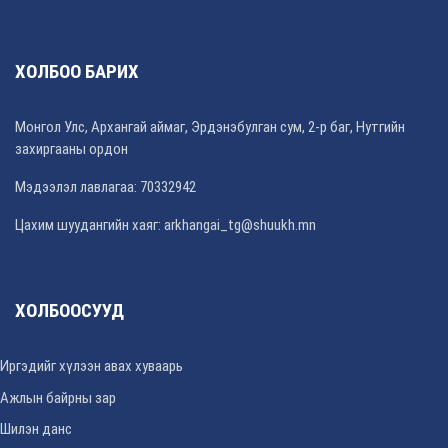
ХОЛБОО БАРИХ
Монгол Улс, Архангай аймаг, Эрдэнэбулган сум, 2-р баг, Нутгийн
захиргааны ордон
Мэдээлэл лавлагаа: 70332942
Цахим шуудангийн хаяг: arkhangai_tg@shuukh.mn
ХОЛБООСУУД
Иргэдийг хүлээн авах хуваарь
Ажлын байрны зар
Шилэн данс