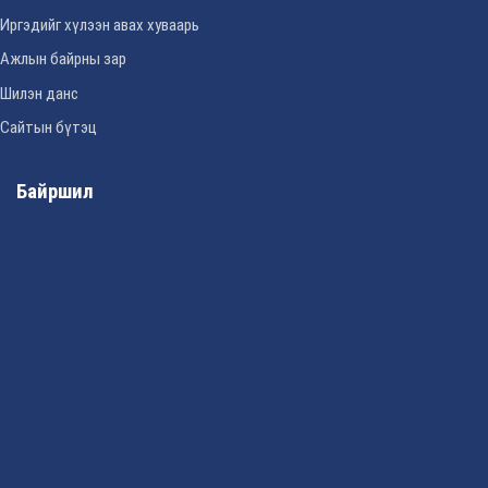
Иргэдийг хүлээн авах хуваарь
Ажлын байрны зар
Шилэн данс
Сайтын бүтэц
Байршил