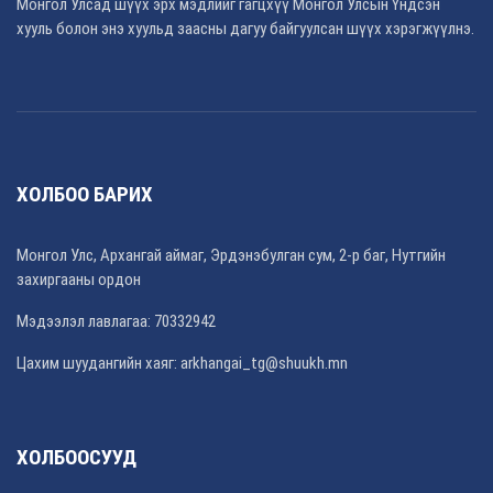
Монгол Улсад шүүх эрх мэдлийг гагцхүү Монгол Улсын Үндсэн
хууль болон энэ хуульд заасны дагуу байгуулсан шүүх хэрэгжүүлнэ.
ХОЛБОО БАРИХ
Монгол Улс, Архангай аймаг, Эрдэнэбулган сум, 2-р баг, Нутгийн
захиргааны ордон
Мэдээлэл лавлагаа: 70332942
Цахим шуудангийн хаяг: arkhangai_tg@shuukh.mn
ХОЛБООСУУД