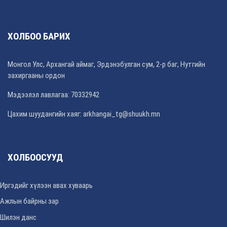
ХОЛБОО БАРИХ
Монгол Улс, Архангай аймаг, Эрдэнэбулган сум, 2-р баг, Нутгийн
захиргааны ордон
Мэдээлэл лавлагаа: 70332942
Цахим шуудангийн хаяг: arkhangai_tg@shuukh.mn
ХОЛБООСУУД
Иргэдийг хүлээн авах хуваарь
Ажлын байрны зар
Шилэн данс