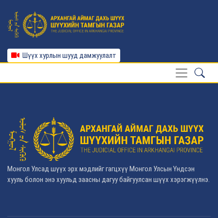
Шүүх хурлын шууд дамжуулалт
Монгол Улсад шүүх эрх мэдлийг гагцхүү Монгол Улсын Үндсэн
хууль болон энэ хуульд заасны дагуу байгуулсан шүүх хэрэгжүүлнэ.