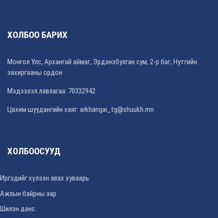
ХОЛБОО БАРИХ
Монгол Улс, Архангай аймаг, Эрдэнэбулган сум, 2-р баг, Нутгийн
захиргааны ордон
Мэдээлэл лавлагаа: 70332942
Цахим шуудангийн хаяг: arkhangai_tg@shuukh.mn
ХОЛБООСУУД
Иргэдийг хүлээн авах хуваарь
Ажлын байрны зар
Шилэн данс