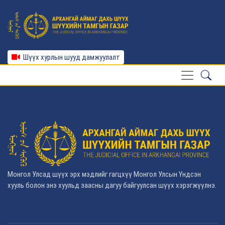
Шүүх хурлын шууд дамжуулалт
Монгол Улсад шүүх эрх мэдлийг гагцхүү Монгол Улсын Үндсэн
хууль болон энэ хуульд заасны дагуу байгуулсан шүүх хэрэгжүүлнэ.