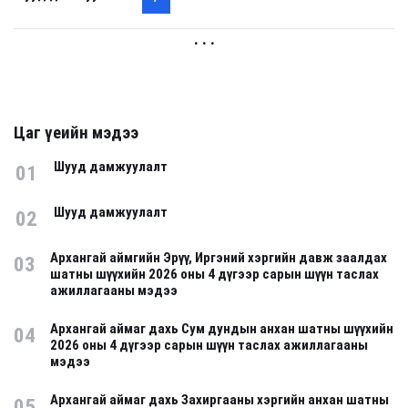
. . .
Цаг үеийн мэдээ
Шууд дамжуулалт
01
Шууд дамжуулалт
02
Архангай аймгийн Эрүү, Иргэний хэргийн давж заалдах
03
шатны шүүхийн 2026 оны 4 дүгээр сарын шүүн таслах
ажиллагааны мэдээ
Архангай аймаг дахь Сум дундын анхан шатны шүүхийн
04
2026 оны 4 дүгээр сарын шүүн таслах ажиллагааны
мэдээ
Архангай аймаг дахь Захиргааны хэргийн анхан шатны
05