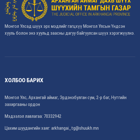
Монгол Улсад шүүх эрх мэдлийг гагцхүү Монгол Улсын Үндсэн
хууль болон энэ хуульд заасны дагуу байгуулсан шүүх хэрэгжүүлнэ.
ХОЛБОО БАРИХ
Монгол Улс, Архангай аймаг, Эрдэнэбулган сум, 2-р баг, Нутгийн
захиргааны ордон
Мэдээлэл лавлагаа: 70332942
Цахим шуудангийн хаяг: arkhangai_tg@shuukh.mn