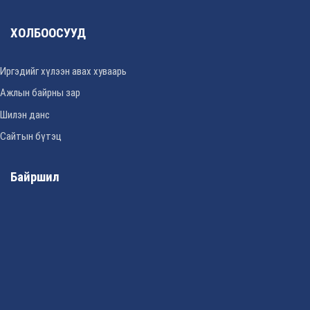
ХОЛБООСУУД
Иргэдийг хүлээн авах хуваарь
Ажлын байрны зар
Шилэн данс
Сайтын бүтэц
Байршил