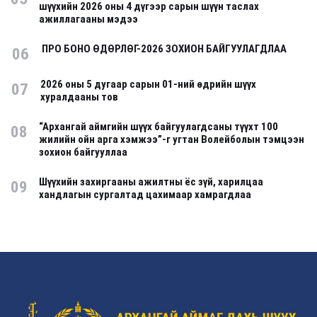
шүүхийн 2026 оны 4 дүгээр сарын шүүн таслах
ажиллагааны мэдээ
ПРО БОНО ӨДӨРЛӨГ-2026 ЗОХИОН БАЙГУУЛАГДЛАА
06
2026 оны 5 дугаар сарын 01-ний өдрийн шүүх
07
хуралдааны тов
“Архангай аймгийн шүүх байгуулагдсаны түүхт 100
08
жилийн ойн арга хэмжээ”-г угтан Волейболын тэмцээн
зохион байгууллаа
Шүүхийн захиргааны ажилтны ёс зүй, харилцаа
09
хандлагын сургалтад цахимаар хамрагдлаа