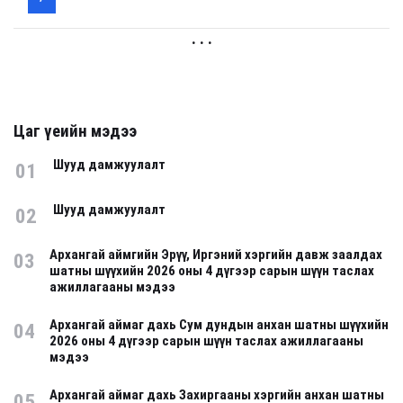
. . .
Цаг үеийн мэдээ
Шууд дамжуулалт
01
Шууд дамжуулалт
02
Архангай аймгийн Эрүү, Иргэний хэргийн давж заалдах
03
шатны шүүхийн 2026 оны 4 дүгээр сарын шүүн таслах
ажиллагааны мэдээ
Архангай аймаг дахь Сум дундын анхан шатны шүүхийн
04
2026 оны 4 дүгээр сарын шүүн таслах ажиллагааны
мэдээ
Архангай аймаг дахь Захиргааны хэргийн анхан шатны
05