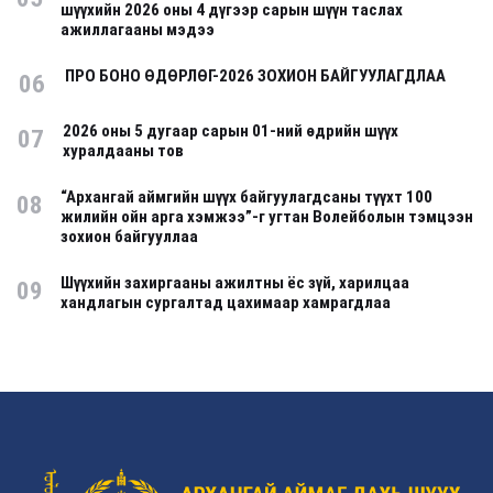
шүүхийн 2026 оны 4 дүгээр сарын шүүн таслах
ажиллагааны мэдээ
ПРО БОНО ӨДӨРЛӨГ-2026 ЗОХИОН БАЙГУУЛАГДЛАА
06
2026 оны 5 дугаар сарын 01-ний өдрийн шүүх
07
хуралдааны тов
“Архангай аймгийн шүүх байгуулагдсаны түүхт 100
08
жилийн ойн арга хэмжээ”-г угтан Волейболын тэмцээн
зохион байгууллаа
Шүүхийн захиргааны ажилтны ёс зүй, харилцаа
09
хандлагын сургалтад цахимаар хамрагдлаа