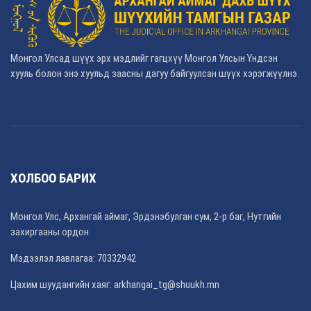
Монгол Улсад шүүх эрх мэдлийг гагцхүү Монгол Улсын Үндсэн
хууль болон энэ хуульд заасны дагуу байгуулсан шүүх хэрэгжүүлнэ.
ХОЛБОО БАРИХ
Монгол Улс, Архангай аймаг, Эрдэнэбулган сум, 2-р баг, Нутгийн
захиргааны ордон
Мэдээлэл лавлагаа: 70332942
Цахим шуудангийн хаяг: arkhangai_tg@shuukh.mn