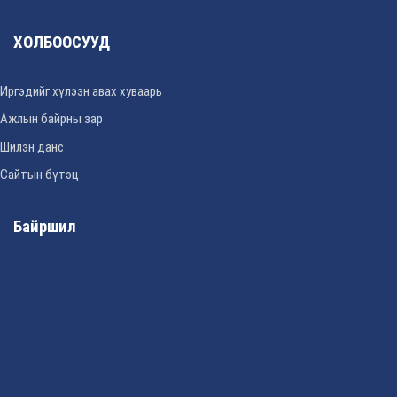
ХОЛБООСУУД
Иргэдийг хүлээн авах хуваарь
Ажлын байрны зар
Шилэн данс
Сайтын бүтэц
Байршил