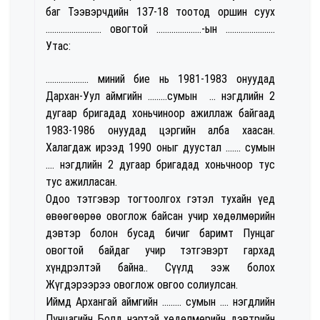
баг Тээвэрчдийн 137-18 тоотод оршин суух
.......................... овогтой .....................-ын .......................
Утас:
.................... миний бие нь 1981-1983 онуудад
Дархан-Уул аймгийн .........сумын ... нэгдлийн 2
дугаар бригадад хоньчиноор ажиллаж байгаад
1983-1986 онуудад цэргийн алба хаасан.
Халагдаж ирээд 1990 оныг дуустал ....... сумын
.... нэгдлийн 2 дугаар бригадад хоньчноор тус
тус ажилласан.
Одоо тэтгэвэр тогтоолгох гэтэл тухайн үед
өвөөгөөрөө овоглож байсан учир хөдөлмөрийн
дэвтэр болон бусад бичиг баримт Пунцаг
овогтой байдаг учир тэтгэвэрт гархад
хүндрэлтэй байна.. Сүүлд ээж болох
Жүгдэрээрээ овоглож овгоо солиулсан.
Иймд Архангай аймгийн ......... сумын .... нэгдлийн
Пунцагийн Болд нэртэй хөдөлмөрийн дэвтрийн