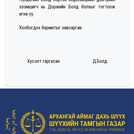
эзэмшигч нь Доржийн Болд болхыг тогтоож
өгнө үү.
Холбогдох баримтыг хавсаргав:
Хүсэлт гаргасан: Д.Болд