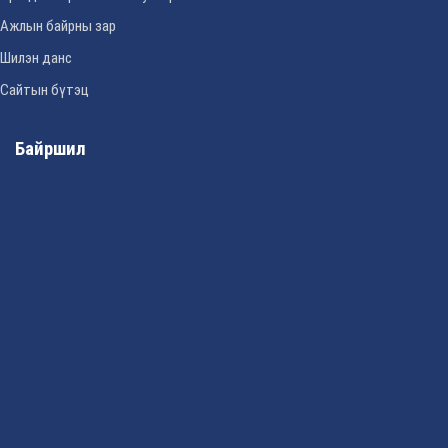
Ажлын байрны зар
Шилэн данс
Сайтын бүтэц
Байршил