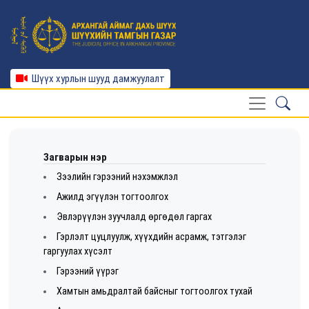
Шүүх хурлын шууд дамжуулалт
Загварын нэр
Зээлийн гэрээний нэхэмжлэл
Ажилд эгүүлэн тогтоолгох
Эвлэрүүлэн зуучлалд өргөдөл гаргах
Гэрлэлт цуцлуулж, хүүхдийн асрамж, тэтгэлэг
гаргуулах хүсэлт
Гэрээний үүрэг
Хамтын амьдралтай байсныг тогтоолгох тухай