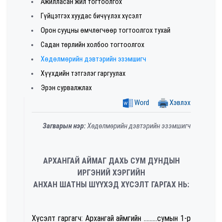
Ажилласан жил тогтоолгох
Гүйцэтгэх хуудас бичүүлэх хүсэлт
Орон сууцны өмчлөгчөөр тогтоолгох тухай
Садан төрлийн холбоо тогтоолгох
Хөдөлмөрийн дэвтэрийн эзэмшигч
Хүүхдийн тэтгэлэг гаргуулах
Эрэн сурвалжлах
Word
Хэвлэх
Загварын нэр:
Хөдөлмөрийн дэвтэрийн эзэмшигч
АРХАНГАЙ АЙМАГ ДАХЬ СУМ ДУНДЫН
ИРГЭНИЙ ХЭРГИЙН
АНХАН ШАТНЫ ШҮҮХЭД ХҮСЭЛТ ГАРГАХ НЬ:
Хүсэлт гаргагч: Архангай аймгийн .........сумын 1-р