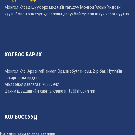
Монгол Улсад шүүх эрх мэдлийг гагцхүү Монгол Улсын Үндсэн
хууль болон энэ хуульд заасны дагуу байгуулсан шүүх хэрэгжүүлнэ.
ХОЛБОО БАРИХ
Монгол Улс, Архангай аймаг, Эрдэнэбулган сум, 2-р баг, Нутгийн
захиргааны ордон
Мэдээлэл лавлагаа: 70332942
Цахим шуудангийн хаяг: arkhangai_tg@shuukh.mn
ХОЛБООСУУД
Иргэдийг хүлээн авах хуваарь