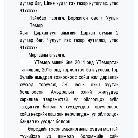
дугаар баг, Шинэ худаг гэх газар нутаглах, утас
91хххххх
Тайлбар гаргагч: Боржигон овогт Уулын
Төмөр
Хаяг: Дархан-уул аймгийн Дархан сумын 2
дугаар баг, Чулуут гэх газар нутаглах, утас
91хххххх
Маргааны агуулга:
У.Төмөр миний бие 2014 онд У.Төмөртэй
танилцаж, 2016 онд гэрлэлтээ батлуулсан. Гэр
бүлийн амьдрал зохиосноос хойш жил дараалан
хүүхэд төрүүлж, 5-6 насны охин хүүтэй
болцгоосон. Амьдралын эхний жилүүдэд
харилцаа таарамжтай, үл ойлголцох зүйл
гардаггүй байсан ч хүүхдүүдээ төрүүлснээс
хойш нөхрийн ааш зан өөрчлөгдөж, үл ойлголцох
байдал их үүсдэг болсон.
Өөрсдийн гэсэн амьжиргааны хэдэн малтай,
түүнийхээ үр шимээр боломжийн сайн