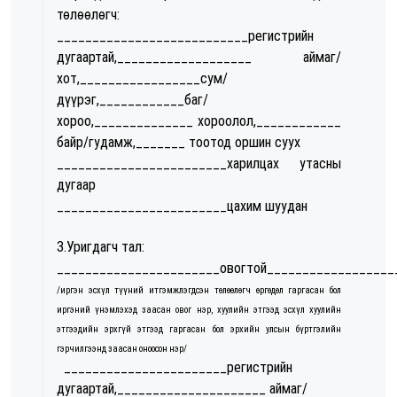
төлөөлөгч:
___________________________регистрийн
дугаартай,___________________ аймаг/
хот,_________________сум/
дүүрэг,____________баг/
хороо,______________ хороолол,____________
байр/гудамж,_______ тоотод оршин суух
________________________харилцах утасны
дугаар
________________________цахим шуудан
3.Уригдагч тал:
_______________________овогтой__________________
/иргэн эсхүл түүний итгэмжлэгдсэн төлөөлөгч өргөдөл гаргасан бол
иргэний үнэмлэхэд заасан овог нэр, хуулийн этгээд эсхүл хуулийн
этгээдийн эрхгүй этгээд гаргасан бол эрхийн улсын бүртгэлийн
гэрчилгээнд заасан оноосон нэр/
_______________________регистрийн
дугаартай,_____________________ аймаг/