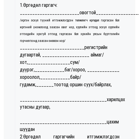
1.Өргөдөл гаргагч:
________________________овогтой_________________
/иргэн эсхүл түүний итгэмжлэгдсэн төлөөлөгч өргөдөл гаргасан бол
иргэний үнэмлэхэд заасан овог нэр, хуулийн этгээд эсхүл хуулийн
этгээдийн эрхгүй этгээд гаргасан бол эрхийн улсын бүртгэлийн
гэрчилгээнд заасан оноосон нэр/
__________________________регистрийн
дугаартай, ___________________ аймаг/
хот,_________________сум/
дүүрэг,____________баг/хороо, _____________
хороолол,____________байр/
гудамж,_______тоотод оршин суух/байрлах,
___________________________________харилцах
утасны дугаар,
___________________________________цахим
шуудан
2.Өргөдөл гаргагчийн итгэмжлэгдсэн