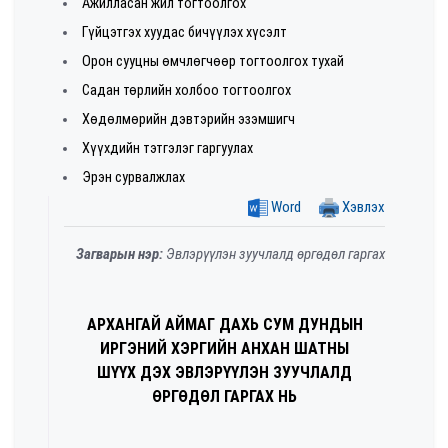
Ажилласан жил тогтоолгох
Гүйцэтгэх хуудас бичүүлэх хүсэлт
Орон сууцны өмчлөгчөөр тогтоолгох тухай
Садан төрлийн холбоо тогтоолгох
Хөдөлмөрийн дэвтэрийн эзэмшигч
Хүүхдийн тэтгэлэг гаргуулах
Эрэн сурвалжлах
Word
Хэвлэх
Загварын нэр:
Эвлэрүүлэн зуучлалд өргөдөл гаргах
АРХАНГАЙ АЙМАГ ДАХЬ СУМ ДУНДЫН
ИРГЭНИЙ ХЭРГИЙН АНХАН ШАТНЫ
ШҮҮХ ДЭХ ЭВЛЭРҮҮЛЭН ЗУУЧЛАЛД
ӨРГӨДӨЛ ГАРГАХ НЬ