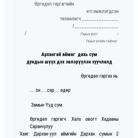
Өргөдөл гаргагчийн
итгэмжлэгдсэн
төлөөлөгч:_______________
/__________________
/
/Гарын үсэг/ /
Гарын үсгийн тайлал/
Архангай аймаг дахь сум
дундын
шүүх дэх эвлэрүүлэн зуучлалд
Өргөдөл гаргах нь:
..... он ......сар .... өдөр
Замын-Үүд сум
Өргөдөл гаргагч: Халх овогт Хадааны
Саранчулуу
Хаяг: Дархан-уул аймгийн Дархан сумын 2