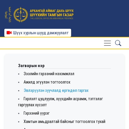
Шүүх хурлын шууд дамжуулалт
Загварын нэр
Зээлийн гэрээний нэхэмжлэл
Ажилд эгүүлэн тогтоолгох
Эвлэрүүлэн зуучлалд өргөдөл гаргах
Гэрлэлт цуцлуулж, хүүхдийн асрамж, тэтгэлэг
гаргуулах хүсэлт
Гэрээний үүрэг
Хамтын амьдралтай байсныг тогтоолгох тухай