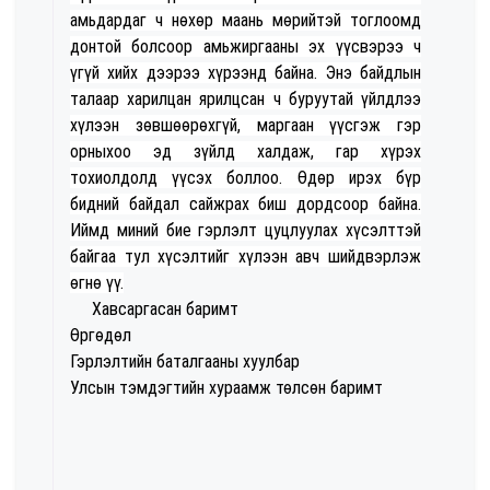
амьдардаг ч нөхөр маань мөрийтэй тоглоомд
донтой болсоор амьжиргааны эх үүсвэрээ ч
үгүй хийх дээрээ хүрээнд байна. Энэ байдлын
талаар харилцан ярилцсан ч буруутай үйлдлээ
хүлээн зөвшөөрөхгүй, маргаан үүсгэж гэр
орныхоо эд зүйлд халдаж, гар хүрэх
тохиолдолд үүсэх боллоо. Өдөр ирэх бүр
бидний байдал сайжрах биш дордсоор байна.
Иймд миний бие гэрлэлт цуцлуулах хүсэлттэй
байгаа тул хүсэлтийг хүлээн авч шийдвэрлэж
өгнө үү.
Хавсаргасан баримт
Өргөдөл
Гэрлэлтийн баталгааны хуулбар
Улсын тэмдэгтийн хураамж төлсөн баримт