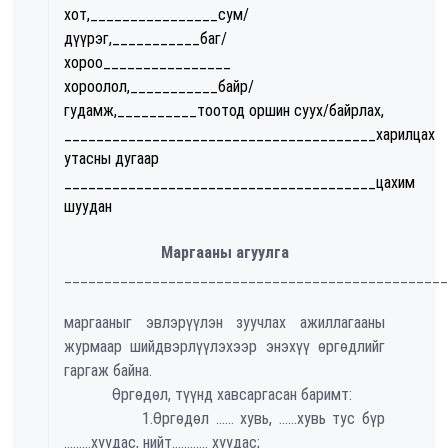
хот,________________сум/
дүүрэг,___________баг/
хороо________________
хороолол,___________байр/
гудамж,__________тоотод оршин суух/байрлах,
_______________________________________харилцах
утасны дугаар
_______________________________________цахим
шуудан
Маргааны агуулга
________________________________________________
маргааныг эвлэрүүлэн зуучлах ажиллагааны
журмаар шийдвэрлүүлэхээр энэхүү өргөдлийг
гаргаж байна.
Өргөдөл, түүнд хавсаргасан баримт:
1.Өргөдөл ...... хувь, ......хувь тус бүр
.........хуудас, нийт............ хуудас;