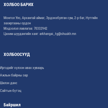
ХОЛБОО БАРИХ
Монгол Улс, Архангай аймаг, Эрдэнэбулган сум, 2-р баг, Нутгийн
захиргааны ордон
Мэдээлэл лавлагаа: 70332942
Цахим шуудангийн хаяг: arkhangai_tg@shuukh.mn
ХОЛБООСУУД
Иргэдийг хүлээн авах хуваарь
Ажлын байрны зар
Шилэн данс
Сайтын бүтэц
Байршил