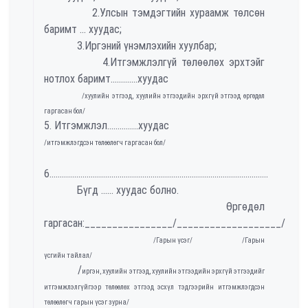
2.Улсын тэмдэгтийн хураамж төлсөн
баримт ... хуудас;
3.Иргэний үнэмлэхийн хуулбар;
4.Итгэмжлэлгүй төлөөлөх эрхтэйг
нотлох баримт.............хуудас
/хуулийн этгээд, хуулийн этгээдийн эрхгүй этгээд өргөдөл
гаргасан бол/
5. Итгэмжлэл...............хуудас
/итгэмжлэгдсэн төлөөлөгч гаргасан бол/
6..........................................................................................................
Бүгд ...... хуудас болно.
Өргөдөл
гаргасан:________________/___________________/
/Гарын үсэг/ /Гарын
үсгийн тайлал/
/
иргэн, хуулийн этгээд, хуулийн этгээдийн эрхгүй этгээдийг
итгэмжлэлгүйгээр төлөөлөх этгээд эсхүл тэдгээрийн итгэмжлэгдсэн
төлөөлөгч гарын үсэг зурна/