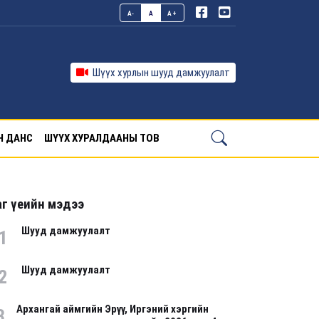
A-
A
A+
Шүүх хурлын шууд дамжуулалт
Н ДАНС
ШҮҮХ ХУРАЛДААНЫ ТОВ
г үеийн мэдээ
Шууд дамжуулалт
1
Шууд дамжуулалт
2
Архангай аймгийн Эрүү, Иргэний хэргийн
3