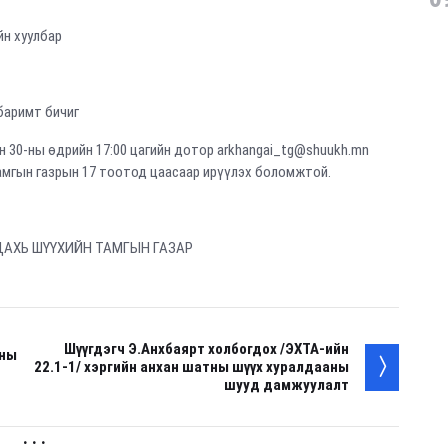
н хуулбар
баримт бичиг
н 30-ны өдрийн 17:00 цагийн дотор arkhangai_tg@shuukh.mn
амгын газрын 17 тоотод цаасаар ирүүлэх боломжтой.
ДАХЬ ШҮҮХИЙН ТАМГЫН ГАЗАР
Шүүгдэгч Э.Анхбаярт холбогдох /ЭХТА-ийн
оны
22.1-1/ хэргийн анхан шатны шүүх хуралдааны
шууд дамжуулалт
. . .