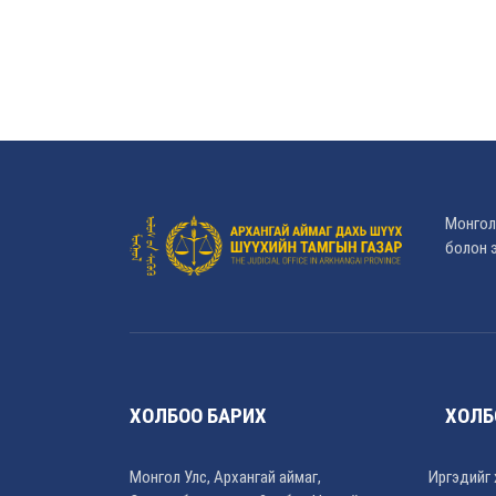
Монгол
болон э
ХОЛБОО БАРИХ
ХОЛБ
Монгол Улс, Архангай аймаг,
Иргэдийг 