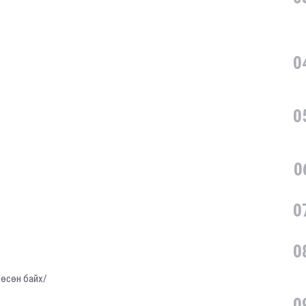
0
0
0
0
0
лөсөн байх/
0