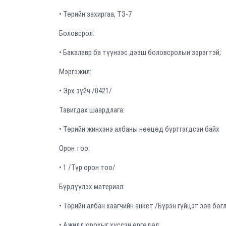
• Төрийн захиргаа, ТЗ-7
Боловсрол:
• Бакалавр ба түүнээс дээш боловсролын зэрэгтэй;
Мэргэжил:
• Эрх зүйч /0421/
Тавигдах шаардлага:
• Төрийн жинхэнэ албаны нөөцөд бүртгэгдсэн байх
Орон тоо:
• 1 /Түр орон тоо/
Бүрдүүлэх материал:
• Төрийн албан хаагчийн анкет /Бүрэн гүйцэт зөв бөг
• Ажилд орохыг хүссэн өргөдөл