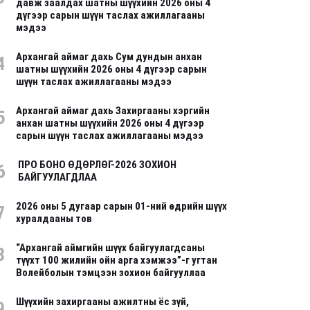
давж заалдах шатны шүүхийн 2026 оны 4
дүгээр сарын шүүн таслах ажиллагааны
мэдээ
Архангай аймаг дахь Сум дундын анхан
4
шатны шүүхийн 2026 оны 4 дүгээр сарын
шүүн таслах ажиллагааны мэдээ
Архангай аймаг дахь Захиргааны хэргийн
5
анхан шатны шүүхийн 2026 оны 4 дүгээр
сарын шүүн таслах ажиллагааны мэдээ
ПРО БОНО ӨДӨРЛӨГ-2026 ЗОХИОН
6
БАЙГУУЛАГДЛАА
2026 оны 5 дугаар сарын 01-ний өдрийн шүүх
7
хуралдааны тов
“Архангай аймгийн шүүх байгуулагдсаны
8
түүхт 100 жилийн ойн арга хэмжээ”-г угтан
Волейболын тэмцээн зохион байгууллаа
Шүүхийн захиргааны ажилтны ёс зүй,
9