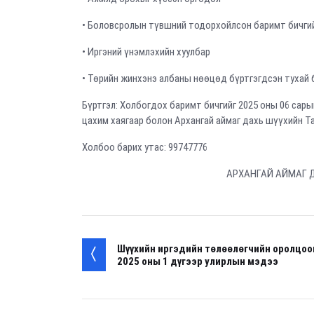
• Боловсролын түвшний тодорхойлсон баримт бичгий
• Иргэний үнэмлэхийн хуулбар
• Төрийн жинхэнэ албаны нөөцөд бүртгэгдсэн тухай 
Бүртгэл: Холбогдох баримт бичгийг 2025 оны 06 сары
цахим хаягаар болон Архангай аймаг дахь шүүхийн Т
Холбоо барих утас: 99747776
АРХАНГАЙ АЙМАГ 
Шүүхийн иргэдийн төлөөлөгчийн оролцо
2025 оны 1 дүгээр улирлын мэдээ