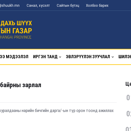
g@shuukh.mn
Санал, хүсэлт
Сайтын бүтэц
Холбоо барих
ЭЭ МЭДЭЭЛЭЛ
ИРГЭН ТАНД
ЭВЛЭРҮҮЛЭН ЗУУЧЛАЛ
ШИЛЭ
Ца
байрны зарлал
0
 хуралдааны нарийн бичгийн дарга/-ын түр орон тоонд ажиллах
0
0