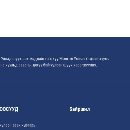
 Улсад шүүх эрх мэдлийг гагцхүү Монгол Улсын Үндсэн хууль
нэ хуульд заасны дагуу байгуулсан шүүх хэрэгжүүлнэ.
ООСУУД
Байршил
хүлээн авах хуваарь