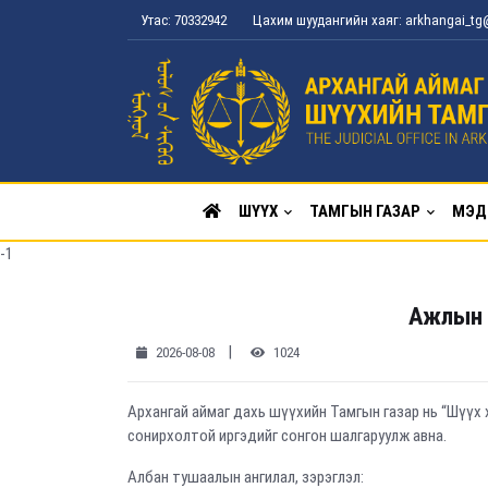
Утас: 70332942
Цахим шуудангийн хаяг: arkhangai_t
ШҮҮХ
ТАМГЫН ГАЗАР
МЭД
-1
Ажлын 
|
2026-08-08
1024
Архангай аймаг дахь шүүхийн Тамгын газар нь “Шүүх
сонирхолтой иргэдийг сонгон шалгаруулж авна.
Албан тушаалын ангилал, зэрэглэл: