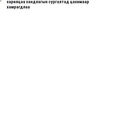
харилцаа хандлагын сургалтад цахимаар
хамрагдлаа