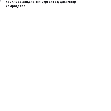
харилцаа хандлагын сургалтад цахимаар
хамрагдлаа