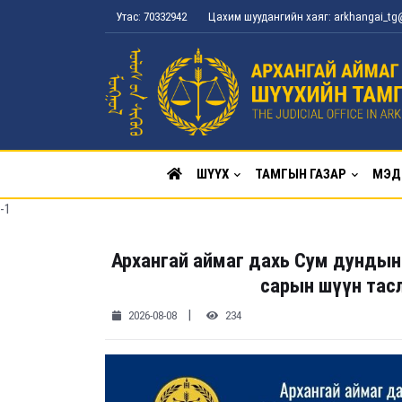
Утас: 70332942
Цахим шуудангийн хаяг: arkhangai_t
ШҮҮХ
ТАМГЫН ГАЗАР
МЭД
-1
Архангай аймаг дахь Сум дундын
сарын шүүн тас
|
2026-08-08
234