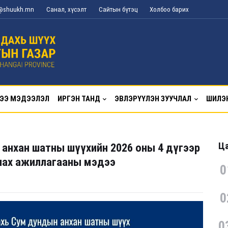
g@shuukh.mn
Санал, хүсэлт
Сайтын бүтэц
Холбоо барих
ЭЭ МЭДЭЭЛЭЛ
ИРГЭН ТАНД
ЭВЛЭРҮҮЛЭН ЗУУЧЛАЛ
ШИЛЭ
Ца
 анхан шатны шүүхийн 2026 оны 4 дүгээр
лах ажиллагааны мэдээ
0
0
0