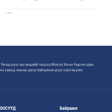
. . .
 Улсад шүүх эрх мэдлийг гагцхүү Монгол Улсын Үндсэн хууль
нэ хуульд заасны дагуу байгуулсан шүүх хэрэгжүүлнэ.
ООСУУД
Байршил