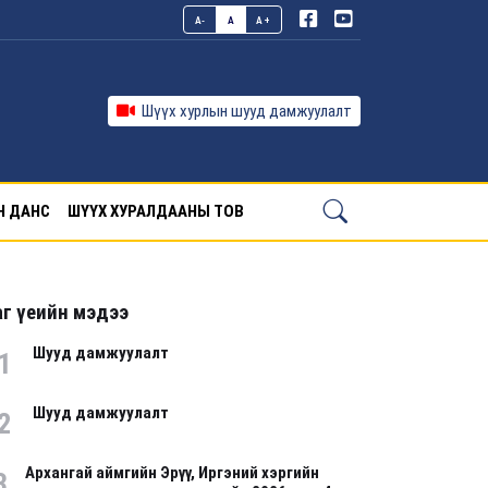
A-
A
A+
Шүүх хурлын шууд дамжуулалт
Н ДАНС
ШҮҮХ ХУРАЛДААНЫ ТОВ
г үеийн мэдээ
Шууд дамжуулалт
1
Шууд дамжуулалт
2
Архангай аймгийн Эрүү, Иргэний хэргийн
3