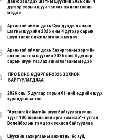
давж заалдах шатны шүүхийн 2026 оны 4
дүгээр сарын шүүн таслах ажиллагааны
мэдээ
Архангай аймаг дахь Сум дундын анхан
4
шатны шүүхийн 2026 оны 4 дүгээр сарын
шүүн таслах ажиллагааны мэдээ
Архангай аймаг дахь Захиргааны хэргийн
5
анхан шатны шүүхийн 2026 оны 4 дүгээр
сарын шүүн таслах ажиллагааны мэдээ
ПРО БОНО ӨДӨРЛӨГ-2026 ЗОХИОН
6
БАЙГУУЛАГДЛАА
2026 оны 5 дугаар сарын 01-ний өдрийн шүүх
7
хуралдааны тов
“Архангай аймгийн шүүх байгуулагдсаны
8
түүхт 100 жилийн ойн арга хэмжээ”-г угтан
Волейболын тэмцээн зохион байгууллаа
Шүүхийн захиргааны ажилтны ёс зүй,
9