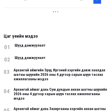
. . .
Цаг үеийн мэдээ
Шууд дамжуулалт
01
Шууд дамжуулалт
02
Архангай аймгийн Эрүү, Иргэний хэргийн давж заалдах
03
шатны шүүхийн 2026 оны 4 дүгээр сарын шүүн таслах
ажиллагааны мэдээ
Архангай аймаг дахь Сум дундын анхан шатны шүүхийн
04
2026 оны 4 дүгээр сарын шүүн таслах ажиллагааны
мэдээ
Архангай аймаг дахь Захиргааны хэргийн анхан шатны
05