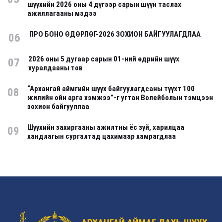
шүүхийн 2026 оны 4 дүгээр сарын шүүн таслах
ажиллагааны мэдээ
ПРО БОНО ӨДӨРЛӨГ-2026 ЗОХИОН БАЙГУУЛАГДЛАА
06
2026 оны 5 дугаар сарын 01-ний өдрийн шүүх
07
хуралдааны тов
“Архангай аймгийн шүүх байгуулагдсаны түүхт 100
08
жилийн ойн арга хэмжээ”-г угтан Волейболын тэмцээн
зохион байгууллаа
Шүүхийн захиргааны ажилтны ёс зүй, харилцаа
09
хандлагын сургалтад цахимаар хамрагдлаа