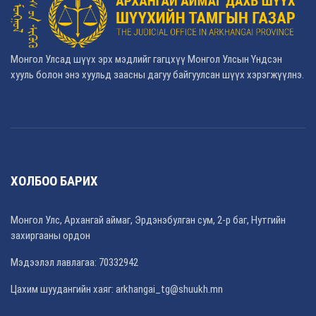
Монгол Улсад шүүх эрх мэдлийг гагцхүү Монгол Улсын Үндсэн
хууль болон энэ хуульд заасны дагуу байгуулсан шүүх хэрэгжүүлнэ.
ХОЛБОО БАРИХ
Монгол Улс, Архангай аймаг, Эрдэнэбулган сум, 2-р баг, Нутгийн
захиргааны ордон
Мэдээлэл лавлагаа: 70332942
Цахим шуудангийн хаяг: arkhangai_tg@shuukh.mn