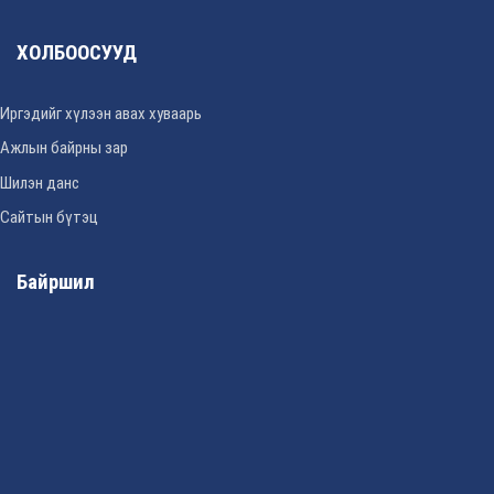
ХОЛБООСУУД
Иргэдийг хүлээн авах хуваарь
Ажлын байрны зар
Шилэн данс
Сайтын бүтэц
Байршил