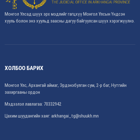
Монгол Улсад шүүх эрх мэдлийг гагцхүү Монгол Улсын Үндсэн
хууль болон энэ хуульд заасны дагуу байгуулсан шүүх хэрэгжүүлнэ.
ХОЛБОО БАРИХ
Монгол Улс, Архангай аймаг, Эрдэнэбулган сум, 2-р баг, Нутгийн
захиргааны ордон
Мэдээлэл лавлагаа: 70332942
Цахим шуудангийн хаяг: arkhangai_tg@shuukh.mn