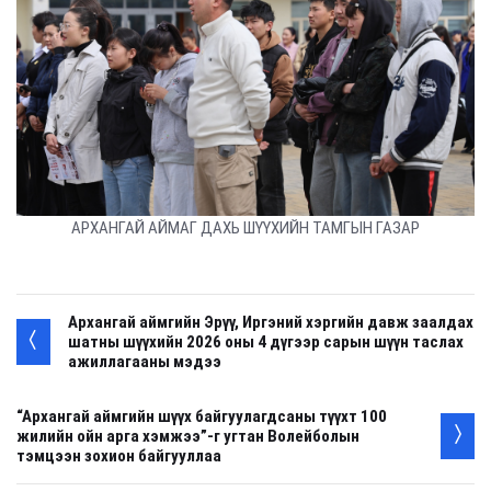
АРХАНГАЙ АЙМАГ ДАХЬ ШҮҮХИЙН ТАМГЫН ГАЗАР
Архангай аймгийн Эрүү, Иргэний хэргийн давж заалдах
шатны шүүхийн 2026 оны 4 дүгээр сарын шүүн таслах
ажиллагааны мэдээ
“Архангай аймгийн шүүх байгуулагдсаны түүхт 100
жилийн ойн арга хэмжээ”-г угтан Волейболын
тэмцээн зохион байгууллаа