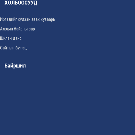
ХОЛБООСУУД
Иргэдийг хүлээн авах хуваарь
Ажлын байрны зар
Шилэн данс
Сайтын бүтэц
Байршил