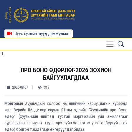
Шүүх хурлын шууд дамжуулалт
-1
ПРО БОНО ӨДӨРЛӨГ-2026 ЗОХИОН
БАЙГУУЛАГДЛАА
|
2026-08-07
319
Монголын Хуульчдын холбоо нь нийгмийн хариуцлагын хүрээнд
жил бүрийн 05 дугаар сарын 01-ны өдрийг “Хуульчийн про боно
өдөр” (хуульчийн нийтэд тустай мэргэжлийн үйл ажиллагааг
сурталчлан таниулах, хууль эрх зүйн зөвлөгөө үнэ төлбөргүй өгөх
өдөр) болгон тэмдэглэн өнгөрүүлдэг билээ.