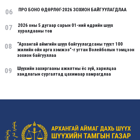
ПРО БОНО ӨДӨРЛӨГ-2026 ЗОХИОН БАЙГУУЛАГДЛАА
06
2026 оны 5 дугаар сарын 01-ний өдрийн шүүх
07
хуралдааны тов
“Архангай аймгийн шүүх байгуулагдсаны түүхт 100
08
жилийн ойн арга хэмжээ”-г угтан Волейболын тэмцээн
зохион байгууллаа
Шүүхийн захиргааны ажилтны ёс зүй, харилцаа
09
хандлагын сургалтад цахимаар хамрагдлаа