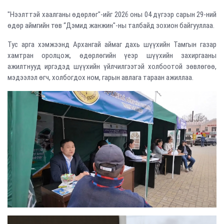
"Нээлттэй хаалганы өдөрлөг"-ийг 2026 оны 04 дүгээр сарын 29-ний
өдөр аймгийн төв “Дэмид жанжин"-ны талбайд зохион байгууллаа.
Тус арга хэмжээнд Архангай аймаг дахь шүүхийн Тамгын газар
хамтран оролцож, өдөрлөгийн үеэр шүүхийн захиргааны
ажилтнууд иргэдэд шүүхийн үйлчилгээтэй холбоотой зөвлөгөө,
мэдээлэл өгч, холбогдох ном, гарын авлага тараан ажиллаа.