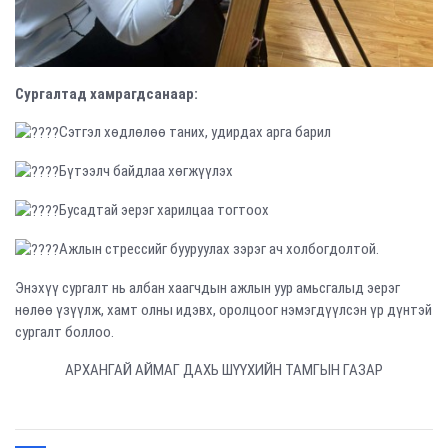
Сургалтад хамрагдсанаар:
Сэтгэл хөдлөлөө таних, удирдах арга барил
Бүтээлч байдлаа хөгжүүлэх
Бусадтай эерэг харилцаа тогтоох
Ажлын стрессийг бууруулах зэрэг ач холбогдолтой.
Энэхүү сургалт нь албан хаагчдын ажлын уур амьсгалыд эерэг
нөлөө үзүүлж, хамт олны идэвх, оролцоог нэмэгдүүлсэн үр дүнтэй
сургалт боллоо.
АРХАНГАЙ АЙМАГ ДАХЬ ШҮҮХИЙН ТАМГЫН ГАЗАР