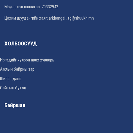
Мэдээлэл лавлагаа: 70332942
Цахим шуудангийн хаяг: arkhangai_tg@shuukh.mn
ХОЛБООСУУД
Иргэдийг хүлээн авах хуваарь
Ажлын байрны зар
Шилэн данс
Сайтын бүтэц
Байршил