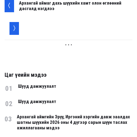
Архангай аймаг дахь шүүхийн хамт олон өглөөний
дасгалд нэгдлээ
. . .
Цаг үеийн мэдээ
Шууд дамжуулалт
01
Шууд дамжуулалт
02
Архангай аймгийн Эрүү, Иргэний хэргийн давж заалдах
03
шатны шүүхийн 2026 оны 4 дүгээр сарын шүүн таслах
ажиллагааны мэдээ