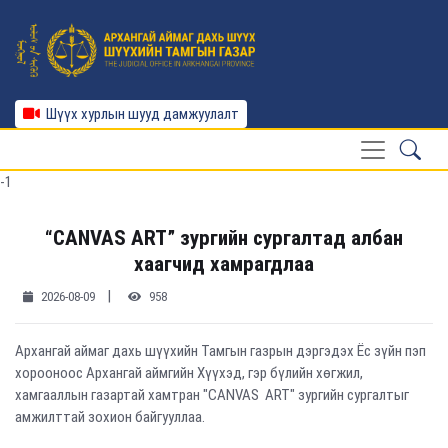
Шүүх хурлын шууд дамжуулалт
-1
“CANVAS ART” зургийн сургалтад албан
хаагчид хамрагдлаа
|
2026-08-09
958
Архангай аймаг дахь шүүхийн Тамгын газрын дэргэдэх Ёс зүйн пэп
хорооноос Архангай аймгийн Хүүхэд, гэр бүлийн хөгжил,
хамгааллын газартай хамтран "CANVAS ART" зургийн сургалтыг
амжилттай зохион байгууллаа.