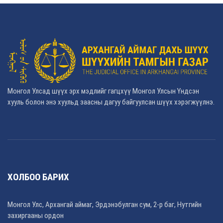
Монгол Улсад шүүх эрх мэдлийг гагцхүү Монгол Улсын Үндсэн
хууль болон энэ хуульд заасны дагуу байгуулсан шүүх хэрэгжүүлнэ.
ХОЛБОО БАРИХ
Монгол Улс, Архангай аймаг, Эрдэнэбулган сум, 2-р баг, Нутгийн
захиргааны ордон