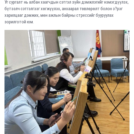
Уг сургалт нь албан хаагчдын сэтгэл зүйн дэмжлэгийг нэмэгдүүлэх,
бүтээлч сэтгэлгээг хөгжүүлэх, анхаарал төвлөрөлт болон э?рэг
харилцааг дэмжих, мөн ажлын байрны стрессийг бууруулах
зорилготой юм.