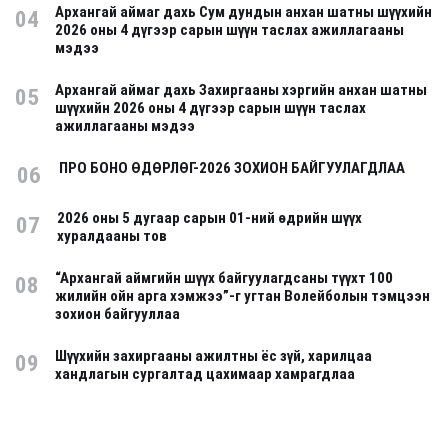
Архангай аймаг дахь Сум дундын анхан шатны шүүхийн
04
2026 оны 4 дүгээр сарын шүүн таслах ажиллагааны
мэдээ
Архангай аймаг дахь Захиргааны хэргийн анхан шатны
05
шүүхийн 2026 оны 4 дүгээр сарын шүүн таслах
ажиллагааны мэдээ
ПРО БОНО ӨДӨРЛӨГ-2026 ЗОХИОН БАЙГУУЛАГДЛАА
06
2026 оны 5 дугаар сарын 01-ний өдрийн шүүх
07
хуралдааны тов
“Архангай аймгийн шүүх байгуулагдсаны түүхт 100
08
жилийн ойн арга хэмжээ”-г угтан Волейболын тэмцээн
зохион байгууллаа
Шүүхийн захиргааны ажилтны ёс зүй, харилцаа
09
хандлагын сургалтад цахимаар хамрагдлаа