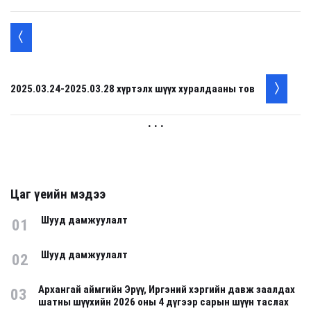
2025.03.24-2025.03.28 хүртэлх шүүх хуралдааны тов
. . .
Цаг үеийн мэдээ
Шууд дамжуулалт
01
Шууд дамжуулалт
02
Архангай аймгийн Эрүү, Иргэний хэргийн давж заалдах
03
шатны шүүхийн 2026 оны 4 дүгээр сарын шүүн таслах