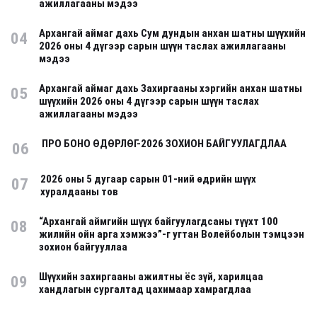
ажиллагааны мэдээ
Архангай аймаг дахь Сум дундын анхан шатны шүүхийн
04
2026 оны 4 дүгээр сарын шүүн таслах ажиллагааны
мэдээ
Архангай аймаг дахь Захиргааны хэргийн анхан шатны
05
шүүхийн 2026 оны 4 дүгээр сарын шүүн таслах
ажиллагааны мэдээ
ПРО БОНО ӨДӨРЛӨГ-2026 ЗОХИОН БАЙГУУЛАГДЛАА
06
2026 оны 5 дугаар сарын 01-ний өдрийн шүүх
07
хуралдааны тов
“Архангай аймгийн шүүх байгуулагдсаны түүхт 100
08
жилийн ойн арга хэмжээ”-г угтан Волейболын тэмцээн
зохион байгууллаа
Шүүхийн захиргааны ажилтны ёс зүй, харилцаа
09
хандлагын сургалтад цахимаар хамрагдлаа