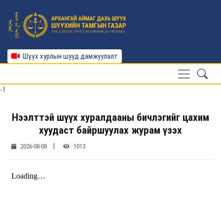
Шүүх хурлын шууд дамжуулалт
-1
Нээлттэй шүүх хуралдааны бичлэгийг цахим
хуудаст байршуулах журам үзэх
|
2026-08-08
1013