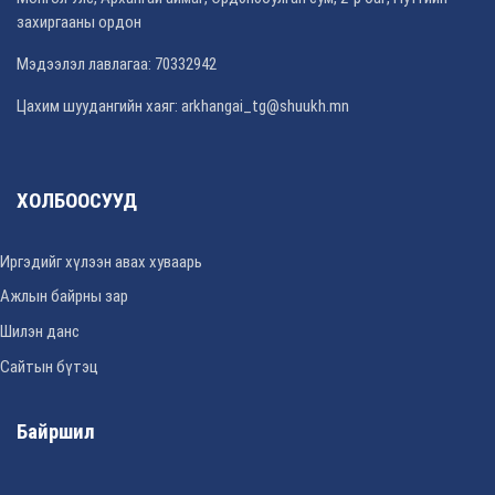
захиргааны ордон
Мэдээлэл лавлагаа: 70332942
Цахим шуудангийн хаяг: arkhangai_tg@shuukh.mn
ХОЛБООСУУД
Иргэдийг хүлээн авах хуваарь
Ажлын байрны зар
Шилэн данс
Сайтын бүтэц
Байршил