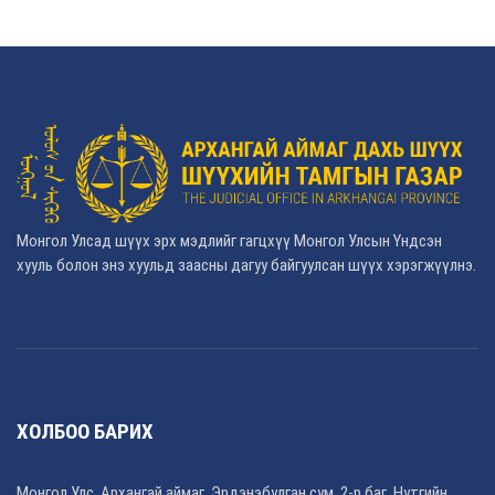
Монгол Улсад шүүх эрх мэдлийг гагцхүү Монгол Улсын Үндсэн
хууль болон энэ хуульд заасны дагуу байгуулсан шүүх хэрэгжүүлнэ.
ХОЛБОО БАРИХ
Монгол Улс, Архангай аймаг, Эрдэнэбулган сум, 2-р баг, Нутгийн