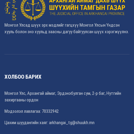
Монгол Улсад шүүх эрх мэдлийг гагцхүү Монгол Улсын Үндсэн
хууль болон энэ хуульд заасны дагуу байгуулсан шүүх хэрэгжүүлнэ.
ХОЛБОО БАРИХ
Монгол Улс, Архангай аймаг, Эрдэнэбулган сум, 2-р баг, Нутгийн
захиргааны ордон
Мэдээлэл лавлагаа: 70332942
Цахим шуудангийн хаяг: arkhangai_tg@shuukh.mn