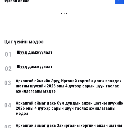
хүлээн авлаа
. . .
Цаг үеийн мэдээ
Шууд дамжуулалт
01
Шууд дамжуулалт
02
Архангай аймгийн Эрүү, Иргэний хэргийн давж заалдах
03
шатны шүүхийн 2026 оны 4 дүгээр сарын шүүн таслах
ажиллагааны мэдээ
Архангай аймаг дахь Сум дундын анхан шатны шүүхийн
04
2026 оны 4 дүгээр сарын шүүн таслах ажиллагааны
мэдээ
Архангай аймаг дахь Захиргааны хэргийн анхан шатны
05