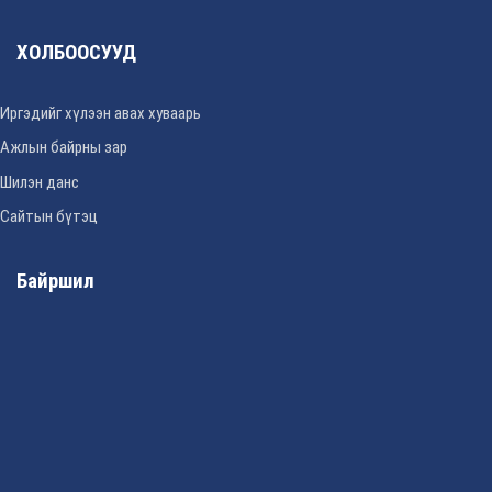
ХОЛБООСУУД
Иргэдийг хүлээн авах хуваарь
Ажлын байрны зар
Шилэн данс
Сайтын бүтэц
Байршил