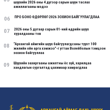
шүүхийн 2026 оны 4 дүгээр сарын шүүн таслах
ажиллагааны мэдээ
ПРО БОНО ӨДӨРЛӨГ-2026 ЗОХИОН БАЙГУУЛАГДЛАА
06
2026 оны 5 дугаар сарын 01-ний өдрийн шүүх
07
хуралдааны тов
“Архангай аймгийн шүүх байгуулагдсаны түүхт 100
08
жилийн ойн арга хэмжээ”-г угтан Волейболын тэмцээн
зохион байгууллаа
Шүүхийн захиргааны ажилтны ёс зүй, харилцаа
09
хандлагын сургалтад цахимаар хамрагдлаа