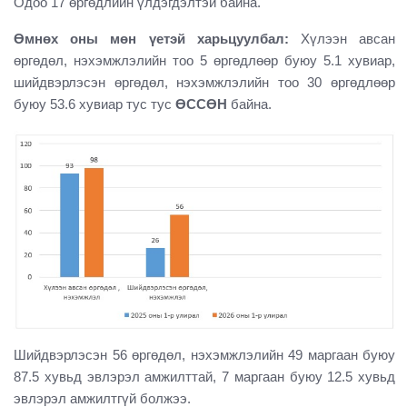
Одоо 17 өргөдлийн үлдэгдэлтэй байна.
Өмнөх оны мөн үетэй харьцуулбал:
Хүлээн авсан
өргөдөл, нэхэмжлэлийн тоо 5 өргөдлөөр буюу 5.1 хувиар,
шийдвэрлэсэн өргөдөл, нэхэмжлэлийн тоо 30 өргөдлөөр
буюу 53.6 хувиар тус тус
ӨССӨН
байна
.
Шийдвэрлэсэн 56 өргөдөл, нэхэмжлэлийн 49 маргаан буюу
87.5 хувьд эвлэрэл амжилттай, 7 маргаан буюу 12.5 хувьд
эвлэрэл амжилтгүй болжээ.