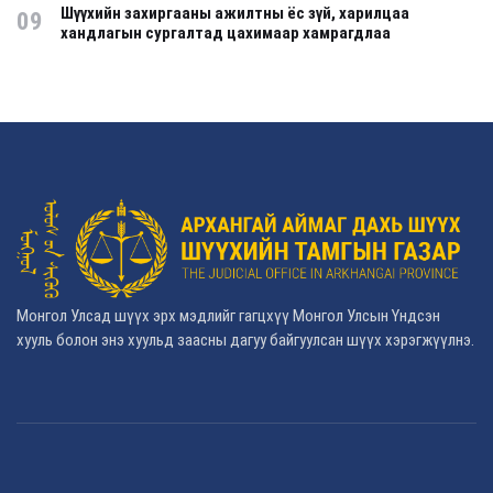
Шүүхийн захиргааны ажилтны ёс зүй, харилцаа
09
хандлагын сургалтад цахимаар хамрагдлаа
Монгол Улсад шүүх эрх мэдлийг гагцхүү Монгол Улсын Үндсэн
хууль болон энэ хуульд заасны дагуу байгуулсан шүүх хэрэгжүүлнэ.