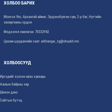
ХОЛБОО БАРИХ
Монгол Улс, Архангай аймаг, Эрдэнэбулган сум, 2-р баг, Нутгийн
захиргааны ордон
Мэдээлэл лавлагаа: 70332942
Цахим шуудангийн хаяг: arkhangai_tg@shuukh.mn
ХОЛБООСУУД
Иргэдийг хүлээн авах хуваарь
Ажлын байрны зар
Шилэн данс
Сайтын бүтэц