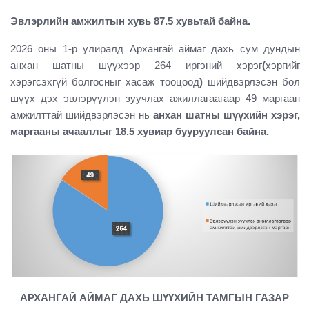
Эвлэрлийн амжилтын хувь 87.5 хувьтай байна.
2026 оны 1-р улиралд Архангай аймаг дахь сум дундын
анхан шатны шүүхээр 264 иргэний хэрэг
(
хэргийг
хэрэгсэхгүй болгосныг хасаж тооцоод
)
шийдвэрлэсэн бол
шүүх дэх эвлэрүүлэн зуучлах ажиллагаагаар 49 маргаан
амжилттай шийдвэрлэсэн нь
анхан шатны шүүхийн хэрэг,
маргааны ачааллыг 18.5 хувиар бууруулсан байна.
АРХАНГАЙ АЙМАГ ДАХЬ ШҮҮХИЙН ТАМГЫН ГАЗАР