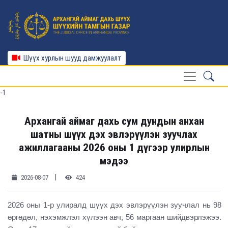
Шүүх хурлын шууд дамжуулалт
-1
Архангай аймаг дахь сум дундын анхан
шатны шүүх дэх эвлэрүүлэн зуучлах
ажиллагааны 2026 оны 1 дүгээр улирлын
мэдээ
|
2026-08-07
424
2026 оны 1-р улиралд шүүх дэх эвлэрүүлэн зуучлал нь 98
өргөдөл, нэхэмжлэл хүлээн авч, 56
маргаан шийдвэрлэжээ.