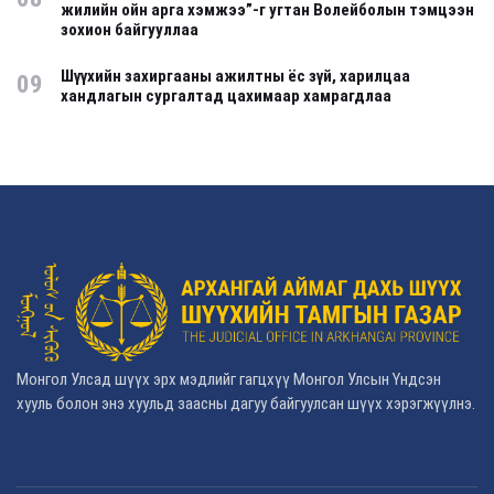
жилийн ойн арга хэмжээ”-г угтан Волейболын тэмцээн
зохион байгууллаа
Шүүхийн захиргааны ажилтны ёс зүй, харилцаа
09
хандлагын сургалтад цахимаар хамрагдлаа
Монгол Улсад шүүх эрх мэдлийг гагцхүү Монгол Улсын Үндсэн
хууль болон энэ хуульд заасны дагуу байгуулсан шүүх хэрэгжүүлнэ.