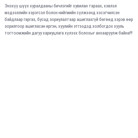
Энэхүү шүүх хуралдааны бичлэгийг хувилан тараах, хэвлэл
мэдээллийн хэрэгсэл болон нийгмийн сүлжээнд хэсэгчилсэн
байдлаар гаргах, бусад зориулалтаар ашиглахгүй бөгөөд хэрэв өөр
зорилгоор ашигласан иргэн, хуулийн этгээдэд холбогдох хууль
тогтоомжийн дагуу хариуцлага хүлээх болохыг анхааруулж байна!!!