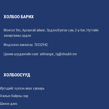
ХОЛБОО БАРИХ
Монгол Улс, Архангай аймаг, Эрдэнэбулган сум, 2-р баг, Нутгийн
захиргааны ордон
Мэдээлэл лавлагаа: 70332942
Цахим шуудангийн хаяг: arkhangai_tg@shuukh.mn
ХОЛБООСУУД
Иргэдийг хүлээн авах хуваарь
Ажлын байрны зар
Шилэн данс