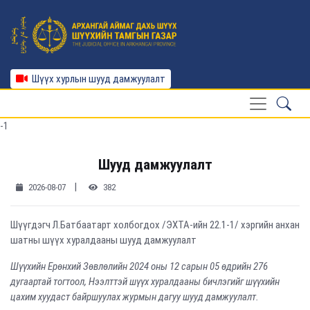
Шүүх хурлын шууд дамжуулалт
-1
Шууд дамжуулалт
|
2026-08-07
382
Шүүгдэгч Л.Батбаатарт холбогдох /ЭХТА-ийн 22.1-1/ хэргийн анхан
шатны шүүх хуралдааны шууд дамжуулалт
Шүүхийн Ерөнхий Зөвлөлийн 2024 оны 12 сарын 05 өдрийн 276
дугаартай тогтоол, Нээлттэй шүүх хуралдааны бичлэгийг шүүхийн
цахим хуудаст байршуулах журмын дагуу шууд дамжуулалт.