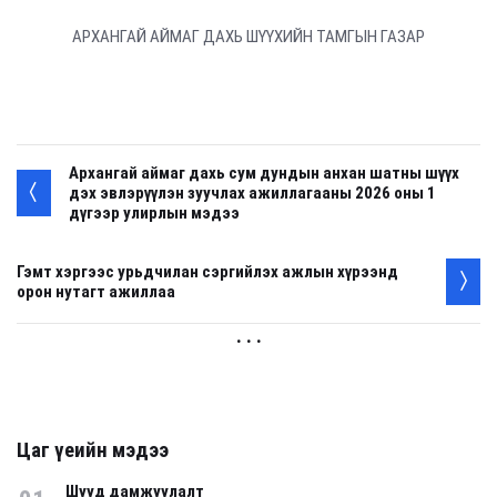
АРХАНГАЙ АЙМАГ ДАХЬ ШҮҮХИЙН ТАМГЫН ГАЗАР
Архангай аймаг дахь сум дундын анхан шатны шүүх
дэх эвлэрүүлэн зуучлах ажиллагааны 2026 оны 1
дүгээр улирлын мэдээ
Гэмт хэргээс урьдчилан сэргийлэх ажлын хүрээнд
орон нутагт ажиллаа
. . .
Цаг үеийн мэдээ
Шууд дамжуулалт