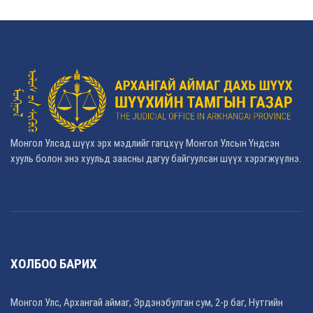
Монгол Улсад шүүх эрх мэдлийг гагцхүү Монгол Улсын Үндсэн
хууль болон энэ хуульд заасны дагуу байгуулсан шүүх хэрэгжүүлнэ.
ХОЛБОО БАРИХ
Монгол Улс, Архангай аймаг, Эрдэнэбулган сум, 2-р баг, Нутгийн