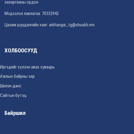
захиргааны ордон
Мэдээлэл лавлагаа: 70332942
Цахим шуудангийн хаяг: arkhangai_tg@shuukh.mn
ХОЛБООСУУД
Иргэдийг хүлээн авах хуваарь
Ажлын байрны зар
Шилэн данс
Сайтын бүтэц
Байршил