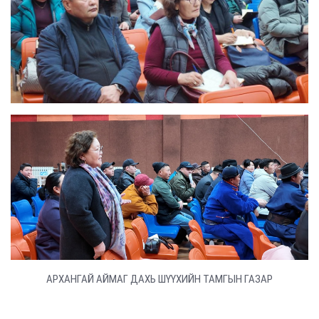
АРХАНГАЙ АЙМАГ ДАХЬ ШҮҮХИЙН ТАМГЫН ГАЗАР