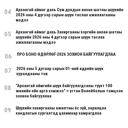
Архангай аймаг дахь Сум дундын анхан шатны шүүхийн
04
2026 оны 4 дүгээр сарын шүүн таслах ажиллагааны
мэдээ
Архангай аймаг дахь Захиргааны хэргийн анхан шатны
05
шүүхийн 2026 оны 4 дүгээр сарын шүүн таслах
ажиллагааны мэдээ
ПРО БОНО ӨДӨРЛӨГ-2026 ЗОХИОН БАЙГУУЛАГДЛАА
06
2026 оны 5 дугаар сарын 01-ний өдрийн шүүх
07
хуралдааны тов
“Архангай аймгийн шүүх байгуулагдсаны түүхт 100
08
жилийн ойн арга хэмжээ”-г угтан Волейболын тэмцээн
зохион байгууллаа
Шүүхийн захиргааны ажилтны ёс зүй, харилцаа
09
хандлагын сургалтад цахимаар хамрагдлаа