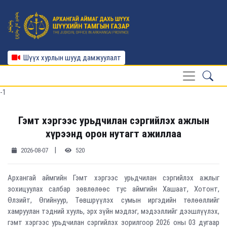
Шүүх хурлын шууд дамжуулалт
-1
Гэмт хэргээс урьдчилан сэргийлэх ажлын
хүрээнд орон нутагт ажиллаа
|
2026-08-07
520
Архангай аймгийн Гэмт хэргээс урьдчилан сэргийлэх ажлыг
зохицуулах салбар зөвлөлөөс тус аймгийн Хашаат, Хотонт,
Өлзийт, Өгийнуур, Төвшрүүлэх сумын иргэдийн төлөөллийг
хамруулан тэдний хууль, эрх зүйн мэдлэг, мэдээллийг дээшлүүлэх,
гэмт хэргээс урьдчилан сэргийлэх зорилгоор 2026 оны 03 дугаар