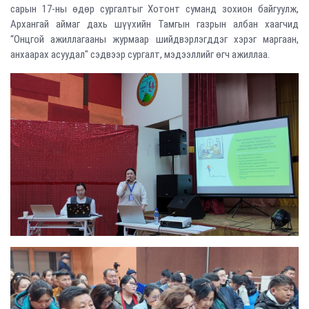
сарын 17-ны өдөр сургалтыг Хотонт суманд зохион байгуулж,
Архангай аймаг дахь шүүхийн Тамгын газрын албан хаагчид
“Онцгой ажиллагааны журмаар шийдвэрлэгддэг хэрэг маргаан,
анхаарах асуудал" сэдвээр сургалт, мэдээллийг өгч ажиллаа.