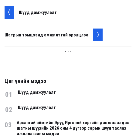
Шууд дамжуулалт
Шатрын тэмцээнд амжилттай оролцлоо
. . .
Цаг үеийн мэдээ
Шууд дамжуулалт
01
Шууд дамжуулалт
02
Архангай аймгийн Эрүү, Иргэний хэргийн давж заалдах
03
шатны шүүхийн 2026 оны 4 дүгээр сарын шүүн таслах
ажиллагааны мэдээ